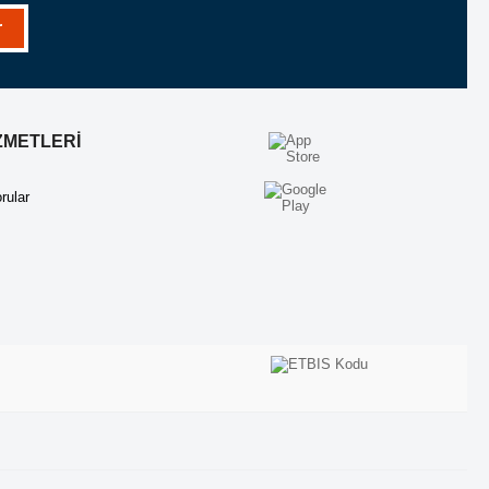
r
ZMETLERİ
rular