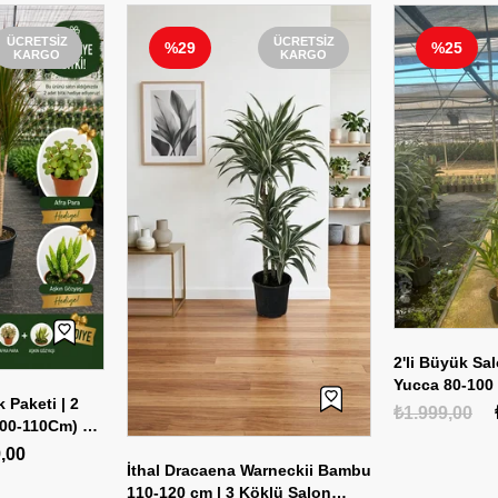
ÜCRETSIZ
ÜCRETSIZ
%29
%25
KARGO
KARGO
2'li Büyük Sal
Yucca 80-100
k Paketi | 2
80-100 cm + 2
₺1.999,00
00-110Cm) + 2
,00
İthal Dracaena Warneckii Bambu
110-120 cm | 3 Köklü Salon