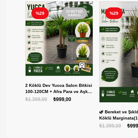
ETSIZ
ÜCRETSIZ
%29
%29
RGO
KARGO
2 Köklü Dev Yucca Salon Bitkisi
100-120CM + Afra Para ve Aşkın
Gözyaşı HEDİYE!
₺1.399,00
₺999,00
itkisi
🌿 Bereket ve Şıklı
 ve Aşkın
Köklü Marginata(1
0
Hediye Bitki 🌿
₺1.399,00
₺999