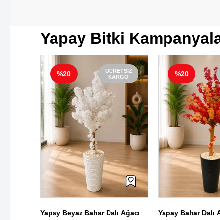
Yapay Bitki Kampanyal
ETSIZ
ÜCRETSIZ
%20
%20
RGO
KARGO
 Dalı
Yapay Beyaz Bahar Dalı Ağacı
Yapay Bahar Dalı 