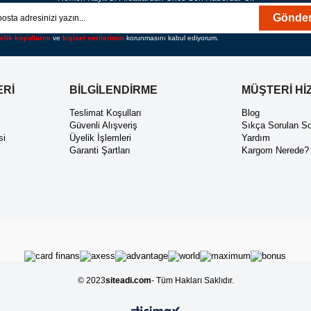
Gönde
elik koşullarını
ve
kişisel verilerimin
korunmasını kabul ediyorum.
ERİ
BİLGİLENDİRME
MÜŞTERİ Hİ
ı
Teslimat Koşulları
Blog
Güvenli Alışveriş
Sıkça Sorulan So
si
Üyelik İşlemleri
Yardım
Garanti Şartları
Kargom Nerede?
© 2023
siteadi.com
- Tüm Hakları Saklıdır.