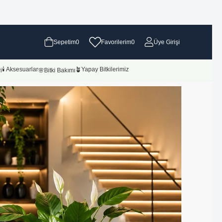
Sepetim
0
Favorilerim
0
Üye Girişi
🕯 Aksesuarlar
🪴Yapay Bitkilerimiz
i
🌸Bitki Bakımı