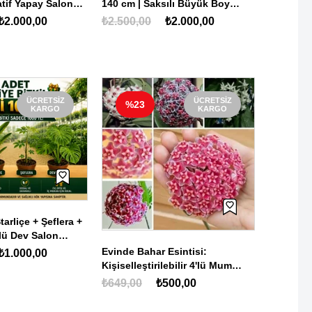
atif Yapay Salon
140 cm | Saksılı Büyük Boy
Dekoratif Salon Bitkisi
₺2.000,00
₺2.500,00
₺2.000,00
ÜCRETSIZ
ÜCRETSIZ
%17
%30
KARGO
KARGO
Esintisi:
🌿 Premium Kauçuk Bitkisi
Crassula
ebilir 4'lü Mum
(Ficus Elastica) 70-90 cm –
(Şans Çiç
Bitkisi Seti (6
Büyük Yapraklı Salon Bitkisi
Canlı Bit
500,00
₺599,00
₺500,00
₺99,00