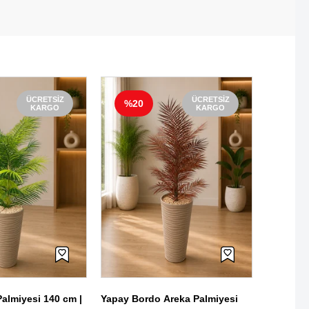
ÜCRETSIZ
ÜCRETSIZ
%20
%29
KARGO
KARGO
Yapay Ar
Saksılı 
Salon Bit
₺3.500,
almiyesi 140 cm |
Yapay Bordo Areka Palmiyesi