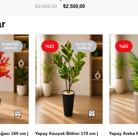
Çiçeği
₺3.500,00
₺2.500,00
ar
ÜCRETSIZ
ÜCRETSIZ
%22
%20
KARGO
KARGO
Ağacı 160 cm |
Yapay Kauçuk Bitkisi 170 cm |
Yapay Areka P