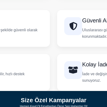
Güvenli Al
ı şekilde güvenli olarak
Uluslararası gü
korunmaktadır.
Kolay İad
ir, hızlı destek
İade ve değişim
sunuyoruz.
Size Özel Kampanyalar
Hemen Kayıt Ol Fırsatlardan Önce Sen Haberdar Ol!