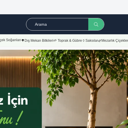
çek Soğanları
🌳Dış Mekan Bitkileri
🌱 Toprak & Gübre
🏺Saksılar
🌿Mezarlık Çiçekler