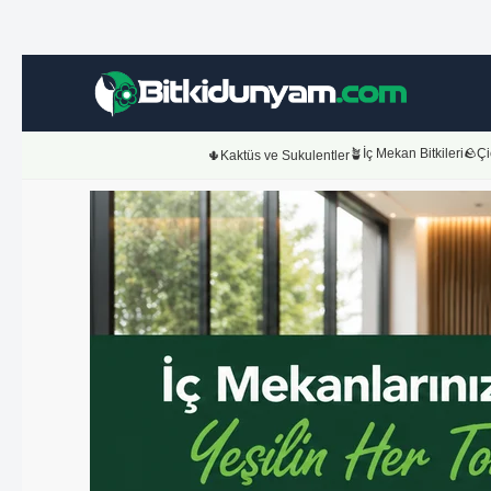
🪴İç Mekan Bitkileri
🪨Çi
🌵Kaktüs ve Sukulentler