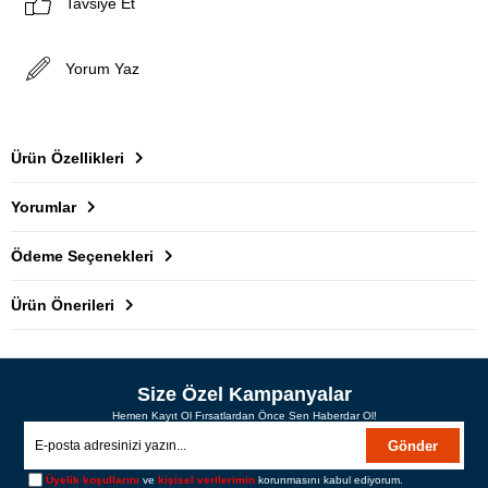
Tavsiye Et
Yorum Yaz
Ürün Özellikleri
Yorumlar
Ödeme Seçenekleri
Ürün Önerileri
Size Özel Kampanyalar
Hemen Kayıt Ol Fırsatlardan Önce Sen Haberdar Ol!
Gönder
Üyelik koşullarını
ve
kişisel verilerimin
korunmasını kabul ediyorum.