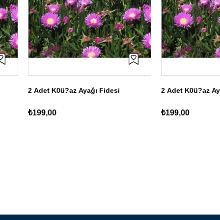
2 Adet K0ü?az Ayağı Fidesi
2 Adet K0ü?az Ay
₺199,00
₺199,00