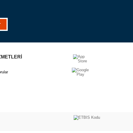
r
ZMETLERİ
rular