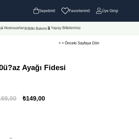
Sepetim
0
Favorilerim
0
Üye Girişi
🕯 Aksesuarlar
🪴Yapay Bitkilerimiz
i
🌸Bitki Bakımı
< < Önceki Sayfaya Dön
0ü?az Ayağı Fidesi
169,00
₺149,00