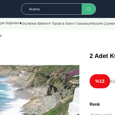
çek Soğanları
🌳Dış Mekan Bitkileri
🌱 Toprak & Gübre
🏺Saksılar
🌿Mezarlık Çiçekler
i
2 Adet K
₺
12
Renk