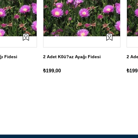
ı Fidesi
2 Adet K0ü?az Ayağı Fidesi
2 Ade
₺199,00
₺199