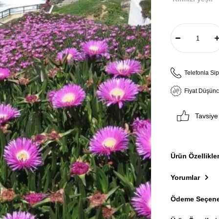
Telefonla Sip
Fiyat Düşün
Tavsiye
Ürün Özellikler
Yorumlar
Ödeme Seçene