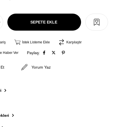
ariş
İstek Listeme Ekle
Karşılaştır
Paylaş:
ce Haber Ver
 Et
Yorum Yaz
i
kleri