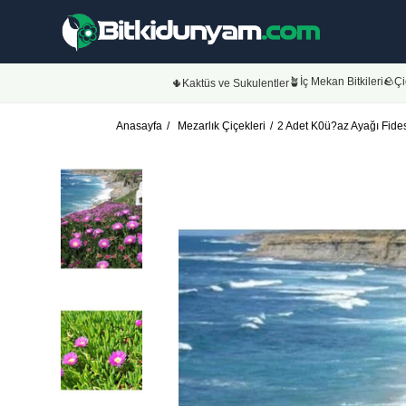
🪴İç Mekan Bitkileri
🪨Çi
🌵Kaktüs ve Sukulentler
Anasayfa
Mezarlık Çiçekleri
2 Adet K0ü?az Ayağı Fides