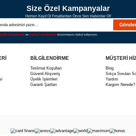
Size Özel Kampanyalar
Hemen Kayıt Ol Fırsatlardan Önce Sen Haberdar Ol!
Gönde
yelik koşullarını
ve
kişisel verilerimin
korunmasını kabul ediyorum.
ERİ
BİLGİLENDİRME
MÜŞTERİ Hİ
ı
Teslimat Koşulları
Blog
Güvenli Alışveriş
Sıkça Sorulan So
si
Üyelik İşlemleri
Yardım
Garanti Şartları
Kargom Nerede?