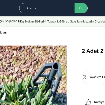
çek Soğanları
🌳Dış Mekan Bitkileri
🌱 Toprak & Gübre
🏺Saksılar
🌿Mezarlık Çiçekler
idanı
2 Adet 2
Favorilere E
Tavsiye