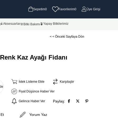
Sepetim
0
Favorilerim
0
Üye Girişi
🕯 Aksesuarlar
🪴Yapay Bitkilerimiz
i
🌸Bitki Bakımı
< < Önceki Sayfaya Dön
 Renk Kaz Ayağı Fidanı
İstek Listeme Ekle
Karşılaştır
kle
Fiyat Düşünce Haber Ver
Paylaş:
Gelince Haber Ver
 Et
Yorum Yaz