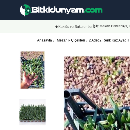
🪴İç Mekan Bitkileri
🪨Çi
🌵Kaktüs ve Sukulentler
Anasayfa
Mezarlık Çiçekleri
2 Adet 2 Renk Kaz Ayağı F