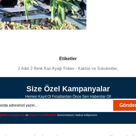
Etiketler
2 Adet 2 Renk Kaz Ayağı Fidanı - Kaktüs ve Sukulentler
,
Size Özel Kampanyalar
Hemen Kayıt Ol Fırsatlardan Önce Sen Haberdar Ol!
Gönde
yelik koşullarını
ve
kişisel verilerimin
korunmasını kabul ediyorum.