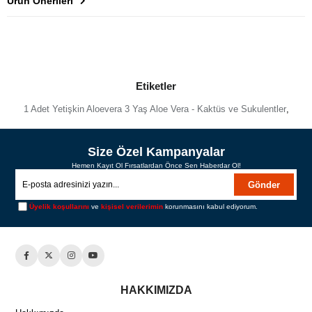
Ürün Önerileri
Etiketler
1 Adet Yetişkin Aloevera 3 Yaş Aloe Vera - Kaktüs ve Sukulentler
,
Size Özel Kampanyalar
Hemen Kayıt Ol Fırsatlardan Önce Sen Haberdar Ol!
Gönder
Üyelik koşullarını
ve
kişisel verilerimin
korunmasını kabul ediyorum.
HAKKIMIZDA