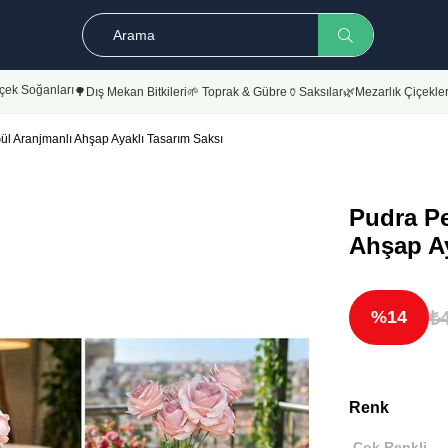
çek Soğanları
🌳Dış Mekan Bitkileri
🌱 Toprak & Gübre
🏺Saksılar
🌿Mezarlık Çiçekler
 Aranjmanlı Ahşap Ayaklı Tasarım Saksı
Pudra P
Ahşap Ay
₺
14
Renk