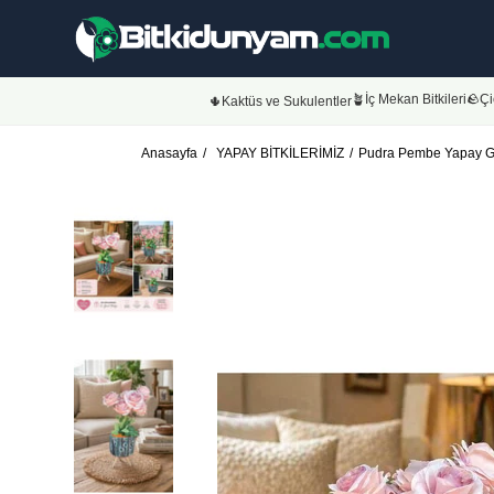
🪴İç Mekan Bitkileri
🪨Çi
🌵Kaktüs ve Sukulentler
Anasayfa
YAPAY BİTKİLERİMİZ
Pudra Pembe Yapay Gül