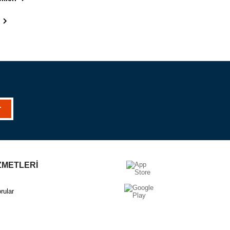
r
ZMETLERİ
rular