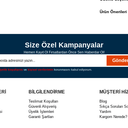
Ürün Önerileri
Size Özel Kampanyalar
Hemen Kayıt Ol Fırsatlardan Önce Sen Haberdar Ol!
Gönde
yelik koşullarını
ve
kişisel verilerimin
korunmasını kabul ediyorum.
ERİ
BİLGİLENDİRME
MÜŞTERİ Hİ
ı
Teslimat Koşulları
Blog
Güvenli Alışveriş
Sıkça Sorulan So
si
Üyelik İşlemleri
Yardım
Garanti Şartları
Kargom Nerede?