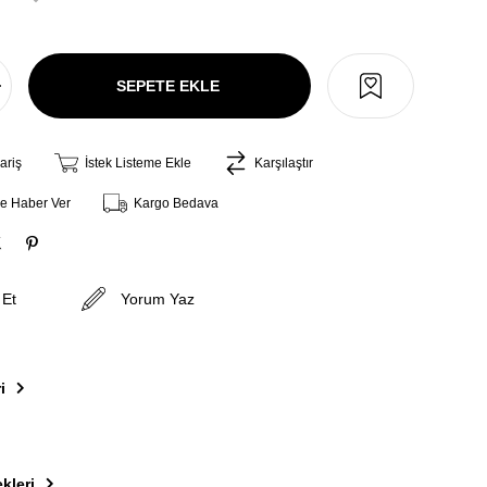
ariş
İstek Listeme Ekle
Karşılaştır
ce Haber Ver
Kargo Bedava
 Et
Yorum Yaz
i
kleri