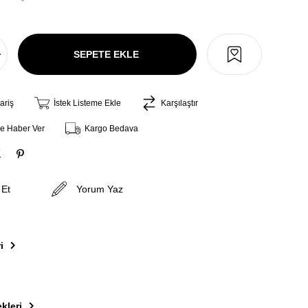
ariş
İstek Listeme Ekle
Karşılaştır
ce Haber Ver
Kargo Bedava
 Et
Yorum Yaz
i
kleri