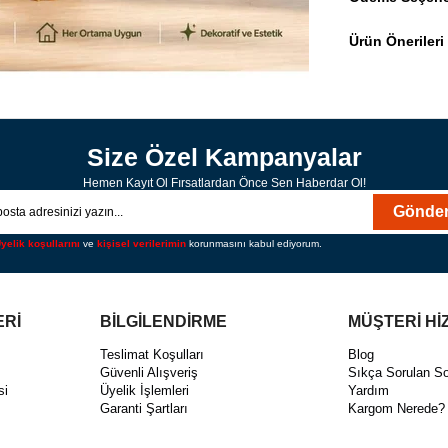
Ürün Önerileri
Size Özel Kampanyalar
Hemen Kayıt Ol Fırsatlardan Önce Sen Haberdar Ol!
Gönde
yelik koşullarını
ve
kişisel verilerimin
korunmasını kabul ediyorum.
ERİ
BİLGİLENDİRME
MÜŞTERİ Hİ
ı
Teslimat Koşulları
Blog
Güvenli Alışveriş
Sıkça Sorulan So
si
Üyelik İşlemleri
Yardım
Garanti Şartları
Kargom Nerede?