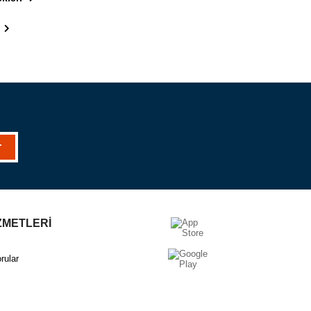
r
ZMETLERİ
rular