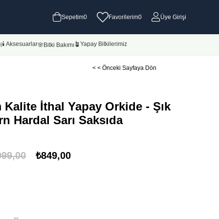
Sepetim
0
Favorilerim
0
Üye Girişi
🕯 Aksesuarlar
🪴Yapay Bitkilerimiz
i
🌸Bitki Bakımı
< < Önceki Sayfaya Dön
Kalite İthal Yapay Orkide - Şık
n Hardal Sarı Saksıda
999,00
₺849,00