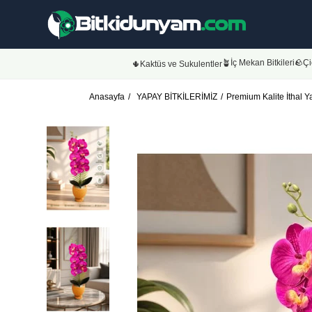
🪴İç Mekan Bitkileri
🪨Çi
🌵Kaktüs ve Sukulentler
Anasayfa
YAPAY BİTKİLERİMİZ
Premium Kalite İthal Y