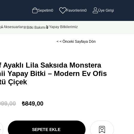
Sepetim
0
Favorilerim
0
Üye Girişi
🕯 Aksesuarlar
🪴Yapay Bitkilerimiz
i
🌸Bitki Bakımı
< < Önceki Sayfaya Dön
f Ayaklı Lila Saksıda Monstera
i Yapay Bitki – Modern Ev Ofis
tü Çiçek
999,00
₺849,00