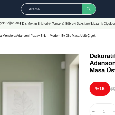
çek Soğanları
🌳Dış Mekan Bitkileri
🌱 Toprak & Gübre
🏺Saksılar
🌿Mezarlık Çiçekler
ıda Monstera Adansonii Yapay Bitki – Modern Ev Ofis Masa Üstü Çiçek
Dekorati
Adansoni
Masa Üs
₺
15