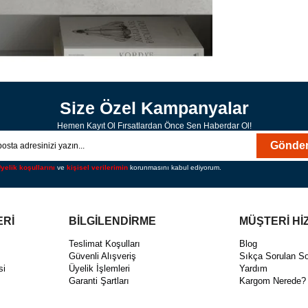
Size Özel Kampanyalar
Hemen Kayıt Ol Fırsatlardan Önce Sen Haberdar Ol!
Gönde
yelik koşullarını
ve
kişisel verilerimin
korunmasını kabul ediyorum.
ERİ
BİLGİLENDİRME
MÜŞTERİ Hİ
ı
Teslimat Koşulları
Blog
Güvenli Alışveriş
Sıkça Sorulan So
si
Üyelik İşlemleri
Yardım
Garanti Şartları
Kargom Nerede?