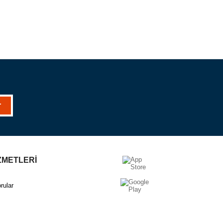
r
ZMETLERİ
rular