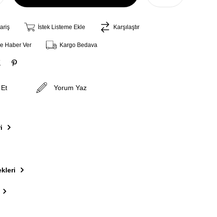
ariş
İstek Listeme Ekle
Karşılaştır
ce Haber Ver
Kargo Bedava
 Et
Yorum Yaz
i
kleri