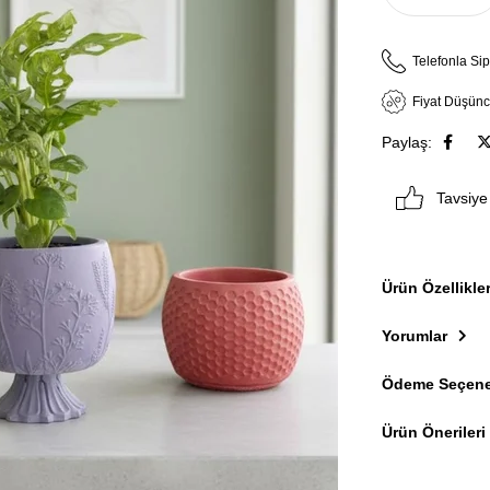
Telefonla Sip
Fiyat Düşün
Paylaş:
Tavsiye
Ürün Özellikler
Yorumlar
Ödeme Seçene
Ürün Önerileri