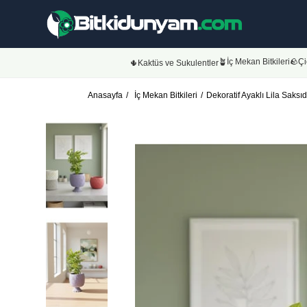
🪴İç Mekan Bitkileri
🪨Çi
🌵Kaktüs ve Sukulentler
Anasayfa
İç Mekan Bitkileri
Dekoratif Ayaklı Lila Saks