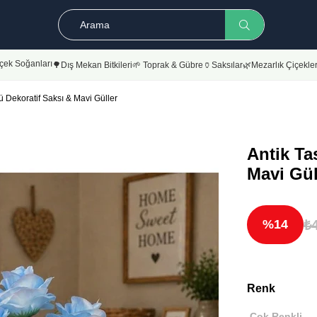
çek Soğanları
🌳Dış Mekan Bitkileri
🌱 Toprak & Gübre
🏺Saksılar
🌿Mezarlık Çiçekler
ü Dekoratif Saksı & Mavi Güller
Antik Ta
Mavi Gül
₺
14
Renk