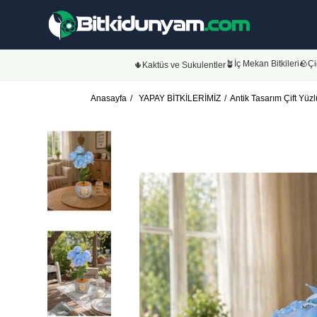
🪴İç Mekan Bitkileri
🪨Çi
🌵Kaktüs ve Sukulentler
Anasayfa
YAPAY BİTKİLERİMİZ
Antik Tasarım Çift Yüzl