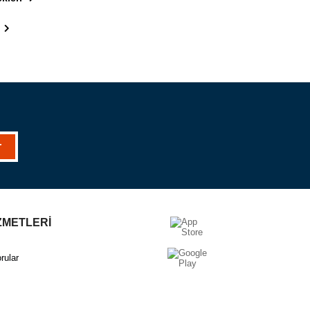
r
ZMETLERİ
rular