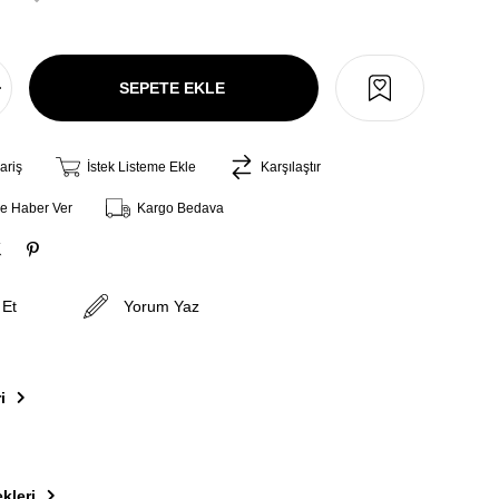
ariş
İstek Listeme Ekle
Karşılaştır
ce Haber Ver
Kargo Bedava
 Et
Yorum Yaz
i
kleri