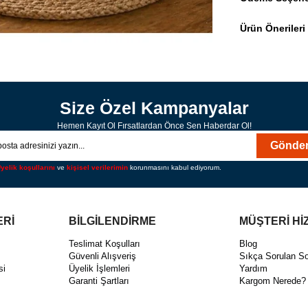
Ürün Önerileri
Size Özel Kampanyalar
Hemen Kayıt Ol Fırsatlardan Önce Sen Haberdar Ol!
Gönde
yelik koşullarını
ve
kişisel verilerimin
korunmasını kabul ediyorum.
ERİ
BİLGİLENDİRME
MÜŞTERİ Hİ
ı
Teslimat Koşulları
Blog
Güvenli Alışveriş
Sıkça Sorulan So
si
Üyelik İşlemleri
Yardım
Garanti Şartları
Kargom Nerede?