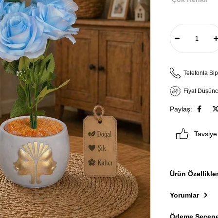
Telefonla Sip
Fiyat Düşün
Paylaş:
Tavsiye
Ürün Özellikler
Yorumlar
Ödeme Seçene