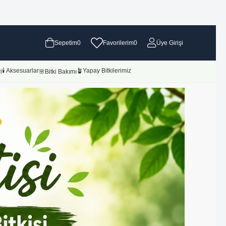
Sepetim
0
Favorilerim
0
Üye Girişi
🕯 Aksesuarlar
🪴Yapay Bitkilerimiz
i
🌸Bitki Bakımı