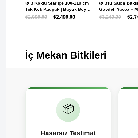
-110 cm +
🌿 3'lü Salon Bitkisi Seti | 2
ük Boy
Gövdeli Yucca + Monstera Deve
Tabanı + Kauçuk Bitkisi | Canlı
0
₺3.249,00
₺2.749,00
İç Mekan ve Ofis Bitkileri
Royal Mis Kokulu It
(Pelargonium grav
₺149,00
₺99,0
İç Mekan Bitkileri
📦
Hasarsız Teslimat