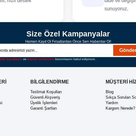
ir, hızlı destek
İade ve değişim
sunuyoruz.
Size Özel Kampanyalar
Hemen Kayıt Ol Fırsatlardan Önce Sen Haberdar Ol!
Gönde
elik koşullarını
ve
kişisel verilerimin
korunmasını kabul ediyorum.
ERİ
BİLGİLENDİRME
MÜŞTERİ Hİ
ı
Teslimat Koşulları
Blog
Güvenli Alışveriş
Sıkça Sorulan So
si
Üyelik İşlemleri
Yardım
Garanti Şartları
Kargom Nerede?