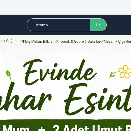
çek Soğanları
🌳Dış Mekan Bitkileri
🌱 Toprak & Gübre
🏺Saksılar
🌿Mezarlık Çiçekler