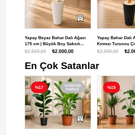
 Dalı
Yapay Beyaz Bahar Dalı Ağacı
Yapay Bahar Dalı 
Boy
175 cm | Büyük Boy Saksılı
Kırmızı Turuncu Ç
 Ağacı
Dekoratif Yapay Çiçek Ağacı
Boy Dekoratif Yap
0
₺2.500,00
₺2.000,00
₺2.500,00
₺2.0
En Çok Satanlar
ETSIZ
ÜCRETSIZ
%15
%34
RGO
KARGO