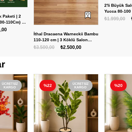
2'li Büyük Sal
Yucca 80-100
k Paketi | 2
80-100 cm + 2
₺1.999,00
00-110Cm) + 2
,00
İthal Dracaena Warneckii Bambu
110-120 cm | 3 Köklü Salon
Çiçeği
₺3.500,00
₺2.500,00
ar
ÜCRETSIZ
ÜCRETSIZ
%22
%20
KARGO
KARGO