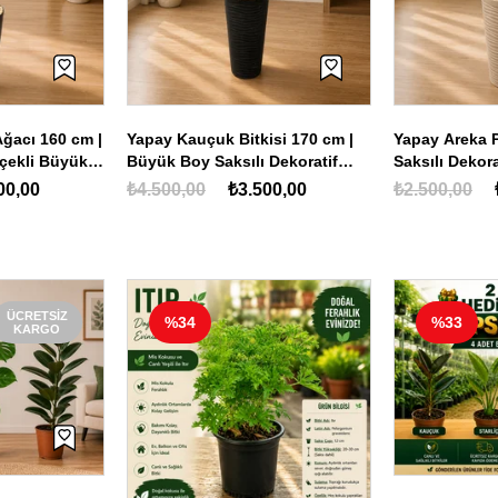
Ağacı 160 cm |
Yapay Kauçuk Bitkisi 170 cm |
Yapay Areka P
içekli Büyük
Büyük Boy Saksılı Dekoratif
Saksılı Dekor
ay Ağaç
Yapay Salon Ağacı
Bitkisi
00,00
₺4.500,00
₺3.500,00
₺2.500,00
ÜCRETSIZ
%33
%23
KARGO