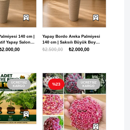
Yapay Ar
Saksılı 
Salon Bit
₺3.500,
almiyesi 140 cm |
Yapay Bordo Areka Palmiyesi
atif Yapay Salon
140 cm | Saksılı Büyük Boy
Dekoratif Salon Bitkisi
₺2.000,00
₺2.500,00
₺2.000,00
ÜCRETSIZ
ÜCRETSIZ
%17
%30
KARGO
KARGO