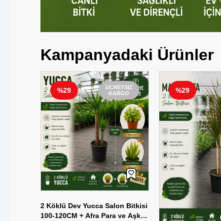
Kampanyadaki Ürünler
ETSIZ
ÜCRETSIZ
%29
%29
RGO
KARGO
2 Köklü Dev Yucca Salon Bitkisi
100-120CM + Afra Para ve Aşkın