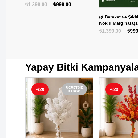
Gözyaşı HEDİYE!
₺1.399,00
₺999,00
itkisi
🌿 Bereket ve Şıklı
 ve Aşkın
Köklü Marginata(1
0
Hediye Bitki 🌿
₺1.399,00
₺999
Yapay Bitki Kampanyal
ETSIZ
ÜCRETSIZ
%20
%20
RGO
KARGO