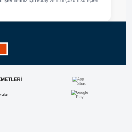
 işlemleriniz için kolay ve hızlı çözüm süreçleri
r
ZMETLERİ
rular