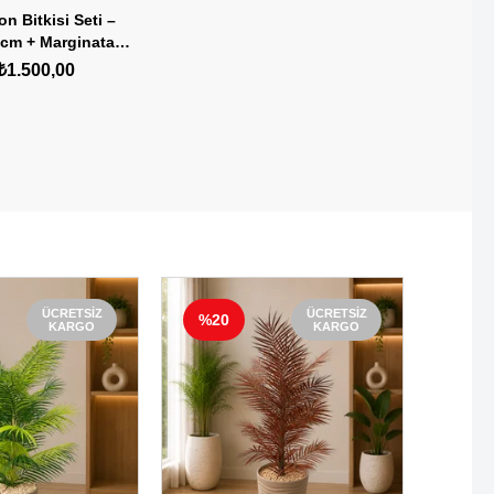
Parça)
on Bitkisi Seti –
 cm + Marginata
 Hediye Bitki
₺1.500,00
ÜCRETSIZ
ÜCRETSIZ
%20
%29
KARGO
KARGO