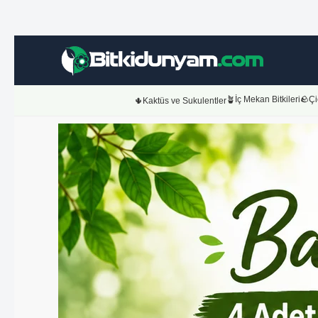
🪴İç Mekan Bitkileri
🪨Çi
🌵Kaktüs ve Sukulentler