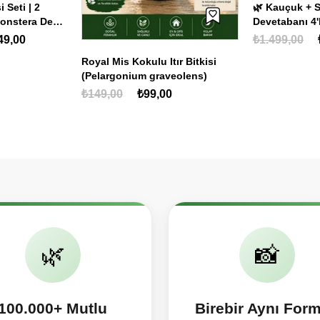
🌿 Kauçuk + Starliçe + Şeflera +
Devetabanı 4'lü Dev Salon
Bitkisi Seti + 2 Bitki Hediye
Evinde Bahar 
₺1.499,00
₺1.000,00
Kişiselleştiril
ır Bitkisi
Çiçeği & Umut 
₺649,00
₺
eolens)
Parça)
0
🌿
📸
100.000+ Mutlu
Birebir Aynı For