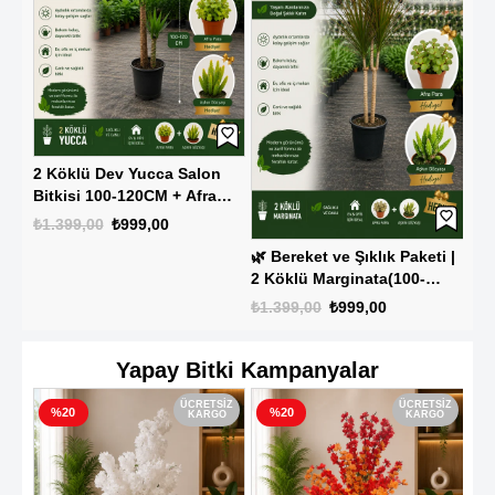
İth
Bam
2 Köklü Dev Yucca Salon
Kök
Bitkisi 100-120CM + Afra
₺3.
Para ve Aşkın Gözyaşı
₺1.399,00
₺999,00
HEDİYE!
🌿 Bereket ve Şıklık Paketi |
2 Köklü Marginata(100-
110Cm) + 2 Hediye Bitki 🌿
₺1.399,00
₺999,00
Yapay Bitki Kampanyalar
SIZ
ÜCRETSIZ
ÜCRETSIZ
%20
%20
O
KARGO
KARGO