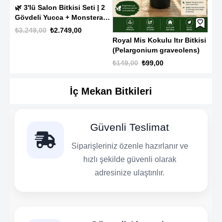
110
🌿 3'lü Salon Bitkisi Seti | 2
Gövdeli Yucca + Monstera
🌿 
Deve Tabanı + Kauçuk
₺3.249,00
₺2.749,00
Şef
Bitkisi | Canlı İç Mekan ve
Royal Mis Kokulu Itır Bitkisi
Dev
Ofis Bitkileri
₺1.
(Pelargonium graveolens)
Bit
₺149,00
₺99,00
İç Mekan Bitkileri
Güvenli Teslimat
Siparişleriniz özenle hazırlanır ve
hızlı şekilde güvenli olarak
adresinize ulaştırılır.