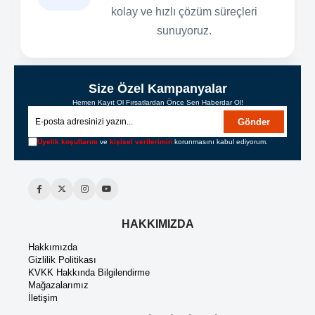
kolay ve hızlı çözüm süreçleri
sunuyoruz.
Size Özel Kampanyalar
Hemen Kayıt Ol Fırsatlardan Önce Sen Haberdar Ol!
Gönder
Üyelik koşullarını
ve
kişisel verilerimin
korunmasını kabul ediyorum.
HAKKIMIZDA
Hakkımızda
Gizlilik Politikası
KVKK Hakkında Bilgilendirme
Mağazalarımız
İletişim