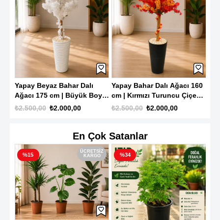
Yap
cm 
Dek
₺4.
Ağ
alı
Yapay Beyaz Bahar Dalı
Yapay Bahar Dalı Ağacı 160
oy
Ağacı 175 cm | Büyük Boy
cm | Kırmızı Turuncu Çiçekli
Saksılı Dekoratif Yapay
Büyük Boy Dekoratif Yapay
₺2.500,00
₺2.000,00
₺2.500,00
₺2.000,00
Çiçek Ağacı
Ağaç
En Çok Satanlar
SIZ
ÜCRETSIZ
%15
%34
O
KARGO